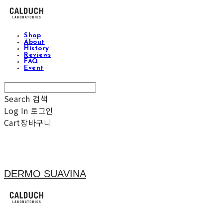
Shop
About
History
Reviews
FAQ
Event
Search
검색
Log In
로그인
Cart
장바구니
DERMO SUAVINA