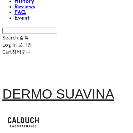
History
Reviews
FAQ
Event
Search
검색
Log In
로그인
Cart
장바구니
DERMO SUAVINA