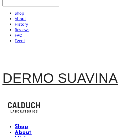
Shop
About
History
Reviews
FAQ
Event
DERMO SUAVINA
Shop
About