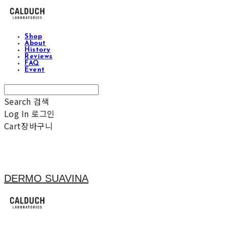
Shop
About
History
Reviews
FAQ
Event
Search
검색
Log In
로그인
Cart
장바구니
DERMO SUAVINA